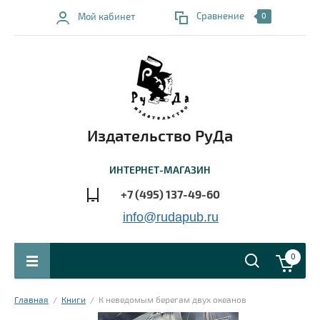
Сравнение
Мой кабинет
0
Издательство РуДа
ИНТЕРНЕТ-МАГАЗИН
+7 (495) 137-49-60
info@rudapub.ru
0
Главная
  /  
Книги
  /  К неведомым берегам двух океанов